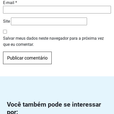
E-mail
*
Site
Salvar meus dados neste navegador para a próxima vez
que eu comentar.
Navegação de Post
Anterior
Próximo
Você também pode se interessar
por: