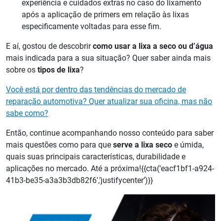
experiência e cuidados extras no caso do lixamento
após a aplicação de primers em relação às lixas
especificamente voltadas para esse fim.
E aí, gostou de descobrir
como usar a lixa a seco ou d’água
mais indicada para a sua situação? Quer saber ainda mais
sobre os
tipos de lixa
?
Você está por dentro das tendências do mercado de
reparação automotiva? Quer atualizar sua oficina, mas não
sabe como?
Então, continue acompanhando nosso conteúdo para saber
mais questões como para que
serve a lixa seco
e úmida,
quais suas principais características, durabilidade e
aplicações no mercado. Até a próxima!{{cta(‘eacf1bf1-a924-
41b3-be35-a3a3b3db82f6′,’justifycenter’)}}