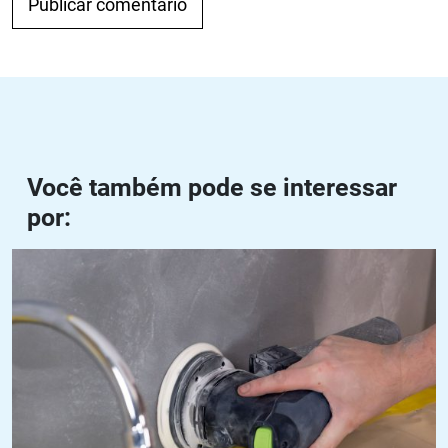
Navegação de Post
Anterior
Próximo
Você também pode se interessar
por:
Disco para lixar concreto: como escolher e utilizar