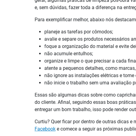
geral, algumas práticas de limpeza pós-obra v
e, sem dúvidas, fazer toda a diferença na entre
Para exemplificar melhor, abaixo nós destacam
planeje as tarefas por cômodos;
avalie e separe os produtos necessários ant
foque a organização do material e evite de
não acumule entulhos;
organize e limpe o que precisar a cada fina
atente a pequenos detalhes, como marcas, r
não ignore as instalações elétricas e tome
não inicie o trabalho sem uma avaliação p
Essas são algumas dicas sobre como caprichar 
do cliente. Afinal, seguindo essas boas prática
entregar um bom trabalho, isso pode render ou
Curtiu? Quer ficar por dentro de outras dicas e
Facebook
e comece a seguir as próximas publi