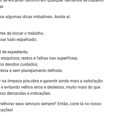
ão se encaixar certinho em qualquer demanda de trabalho
ga.
os algumas dicas imbatíveis. Anota aí:
es de iniciar o trabalho;
ixar tudo espalhado;
l de expediente;
esquícios, restos e falhas nas superfícies;
 os devidos cuidados;
révia e sem planejamento definido.
na limpeza pós-obra e garantir ainda mais a satisfação
s e evitando velhos erros e desleixos, muito mais do que
tras demandas e indicações.
 melhorar seus serviços sempre? Então, corre lá no nosso
cações!