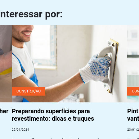
nteressar por:
zar
Preparando superfícies para revestimento: dicas e
Pintu
truques
como
CONSTRUÇÃO
CO
her
Preparando superfícies para
Pint
revestimento: dicas e truques
van
25/01/2024
23/01/