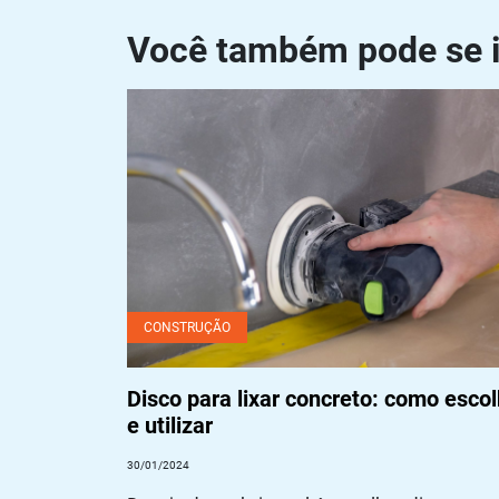
Post
Você também pode se i
Disco para lixar concreto: como escolher e utili
CONSTRUÇÃO
Disco para lixar concreto: como escol
e utilizar
30/01/2024