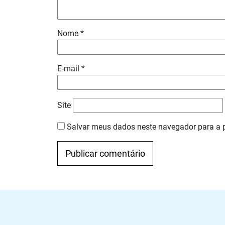
Nome
*
E-mail
*
Site
Salvar meus dados neste navegador para a 
Navegação
Anterior
Próximo
de