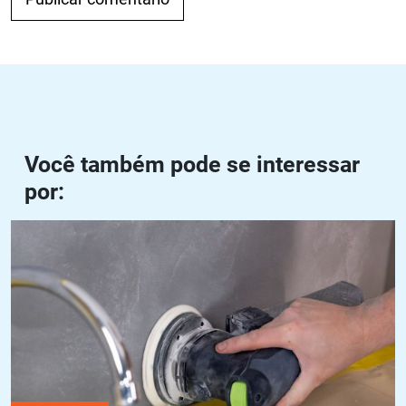
Navegação de Post
Anterior
Próximo
Você também pode se interessar
por:
Disco para lixar concreto: como escolher e utilizar