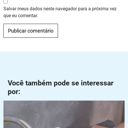
Salvar meus dados neste navegador para a próxima vez
que eu comentar.
Navegação de Post
Anterior
Próximo
Você também pode se interessar
por:
Disco para lixar concreto: como escolher e utilizar