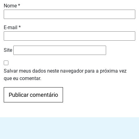
Nome
*
E-mail
*
Site
Salvar meus dados neste navegador para a próxima vez
que eu comentar.
Navegação de Post
Anterior
Próximo