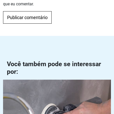
que eu comentar.
Navegação de Post
Anterior
Próximo
Você também pode se interessar
por:
Disco para lixar concreto: como escolher e utilizar