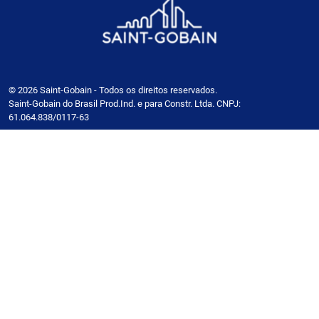
© 2026 Saint-Gobain - Todos os direitos reservados.
Saint-Gobain do Brasil Prod.Ind. e para Constr. Ltda. CNPJ:
61.064.838/0117-63