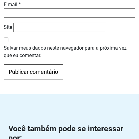
E-mail
*
Site
Salvar meus dados neste navegador para a próxima vez
que eu comentar.
Navegação de Post
Anterior
Próximo
Você também pode se interessar
por: