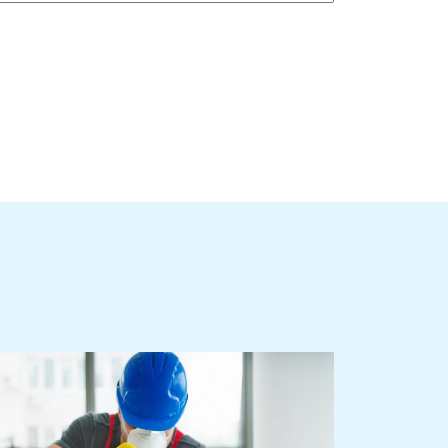
ra anticorrosiva: o que é, quais as vantagens e
 aplicar?