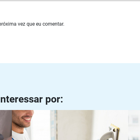
próxima vez que eu comentar.
nteressar por:
zar
Preparando superfícies para revestimento: dicas e
Pintu
truques
como