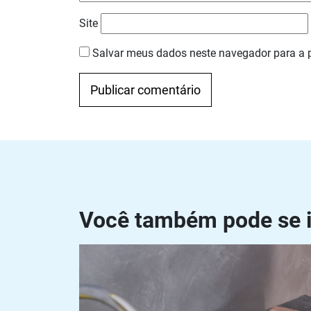
Site
Salvar meus dados neste navegador para a 
Navegação
Anterior
Próximo
de
Post
Você também pode se i
Disco para lixar concreto: como escolher e utili