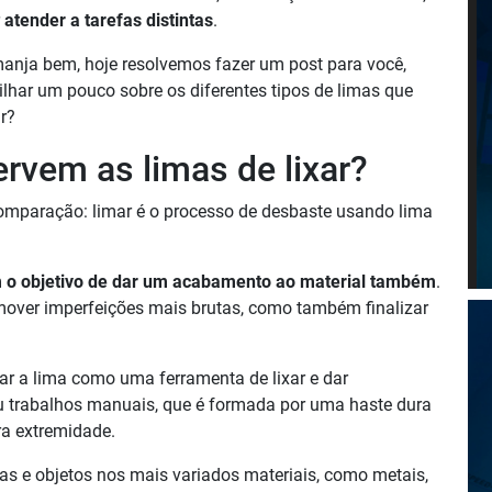
r
atender a tarefas distintas
.
anja bem, hoje resolvemos fazer um post para você,
ilhar um pouco sobre os diferentes tipos de limas que
r?
ervem as limas de lixar?
omparação: l
imar é o processo de desbaste usando lima
êm o objetivo de dar um acabamento ao material também
.
emover imperfeições mais brutas, como também finalizar
r a lima como uma ferramenta de lixar e dar
u trabalhos manuais, que é formada por uma haste dura
ra extremidade.
ças e objetos nos mais variados materiais, como metais,