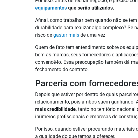
Por isso, antes de fechar negócio, é preciso co
equipamentos
que serão utilizados.
Afinal, como trabalhar bem quando não se tem 
durabilidade para realizar algo complexo? Se nã
risco de
gastar mais
de uma vez.
Quem de fato tem entendimento sobre os equipa
bem as marcas, seus fornecedores e aplicações
convencê-lo. Essa preocupação também dá mais 
fechamento do contrato.
Parceria com fornecedores
Depois que estiver por dentro de quais parceiro
relacionamento, pois ambos saem ganhando. 
mais credibilidade
, tanto no território naciona
inúmeros profissionais e empresas de construçã
Por isso, quando estiver procurando materiais 
a qualidade do que temos a oferecer.