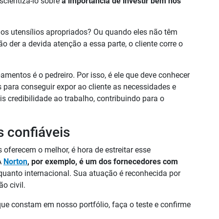
nscientizá-lo sobre
a importância de investir bem nos
os utensílios apropriados? Ou quando eles não têm
o der a devida atenção a essa parte, o cliente corre o
mentos é o pedreiro. Por isso, é ele que deve conhecer
 para conseguir expor ao cliente as necessidades e
credibilidade ao trabalho, contribuindo para o
 confiáveis
s oferecem o melhor, é hora de estreitar esse
A
Norton
, por exemplo, é um dos fornecedores com
l quanto internacional. Sua atuação é reconhecida por
o civil.
que constam em nosso portfólio, faça o teste e confirme