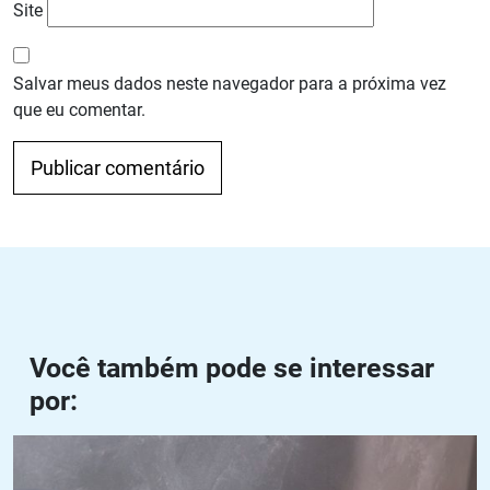
Site
Salvar meus dados neste navegador para a próxima vez
que eu comentar.
Navegação de Post
Anterior
Próximo
Você também pode se interessar
por:
Disco para lixar concreto: como escolher e utilizar